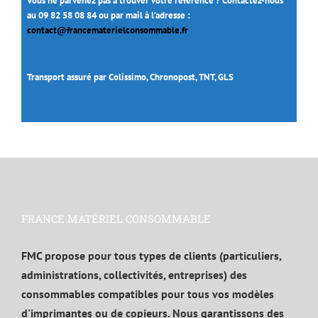
Vous ne parvenez pas à trouver votre référence ? Contactez-nous
au 09 82 58 08 84 ou par mail à l’adresse :
contact@francematerielconsommable.fr
Transport assuré par Colissimo, Chronopost, TNT, GLS
FRANCE MATÉRIEL CONSOMMABLE
FMC propose pour tous types de clients (particuliers,
administrations, collectivités, entreprises) des
consommables compatibles pour tous vos modèles
d'imprimantes ou de copieurs. Nous garantissons des