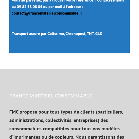
Vous ne parvenez pas à trouver votre référence ? Contactez-nous
au 09 82 58 08 84 ou par mail à l’adresse :
contact@francematerielconsommable.fr
Transport assuré par Colissimo, Chronopost, TNT, GLS
FRANCE MATÉRIEL CONSOMMABLE
FMC propose pour tous types de clients (particuliers,
administrations, collectivités, entreprises) des
consommables compatibles pour tous vos modèles
d'imprimantes ou de copieurs. Nous garantissons des