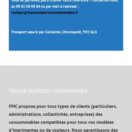
Vous ne parvenez pas à trouver votre référence ? Contactez-nous
au 09 82 58 08 84 ou par mail à l’adresse :
contact@francematerielconsommable.fr
Transport assuré par Colissimo, Chronopost, TNT, GLS
FRANCE MATÉRIEL CONSOMMABLE
FMC propose pour tous types de clients (particuliers,
administrations, collectivités, entreprises) des
consommables compatibles pour tous vos modèles
d'imprimantes ou de copieurs. Nous garantissons des