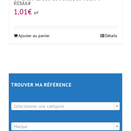
REMA#
1,01
€
HT
Ajouter au panier
Détails
TROUVER MA RÉFÉRENCE

Sélectionner une catégorie

Marque