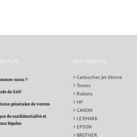
OIR PLUS
NOS PRODUITS
> Cartouches jet d’encre
ommes-nous ?
> Toners
de de SAV
> Rubans
> HP
ions générales de ventes
> CANON
que de confidentialité et
> LEXMARK
ons légales
> EPSON
> BROTHER