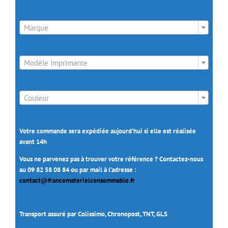

Marque

Modèle imprimante

Couleur
Votre commande sera expédiée aujourd’hui si elle est réalisée
avant 14h
Vous ne parvenez pas à trouver votre référence ? Contactez-nous
au 09 82 58 08 84 ou par mail à l’adresse :
contact@francematerielconsommable.fr
Transport assuré par Colissimo, Chronopost, TNT, GLS