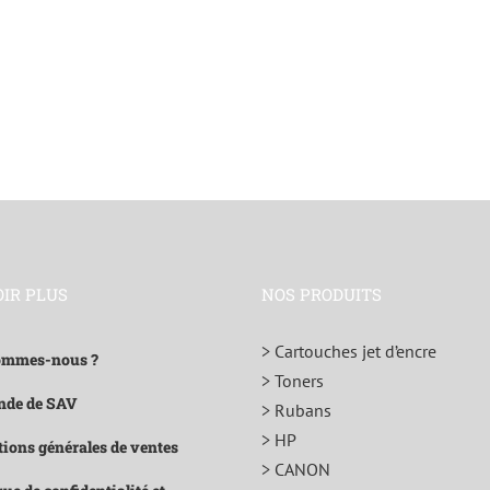
OIR PLUS
NOS PRODUITS
> Cartouches jet d’encre
ommes-nous ?
> Toners
de de SAV
> Rubans
> HP
ions générales de ventes
> CANON