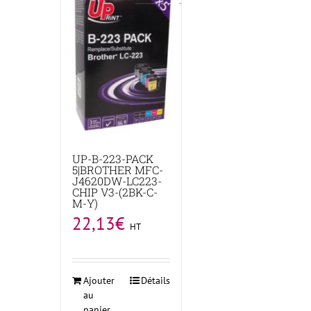
UP-B-223-PACK
5|BROTHER MFC-
J4620DW-LC223-
CHIP V3-(2BK-C-
M-Y)
22,13
€
HT
Ajouter
Détails
au
panier