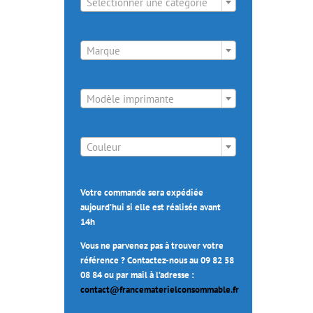
Sélectionner une catégorie

Marque

Modèle imprimante

Couleur
Votre commande sera expédiée
aujourd’hui si elle est réalisée avant
14h
Vous ne parvenez pas à trouver votre
référence ? Contactez-nous au 09 82 58
08 84 ou par mail à l’adresse :
contact@francematerielconsommable.fr