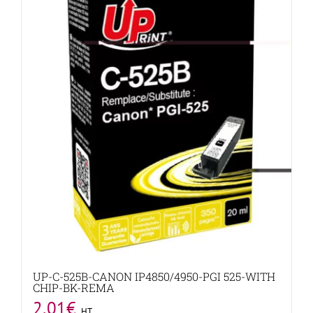
UP-C-525B-CANON IP4850/4950-PGI 525-WITH
CHIP-BK-REMA
2,01
€
HT