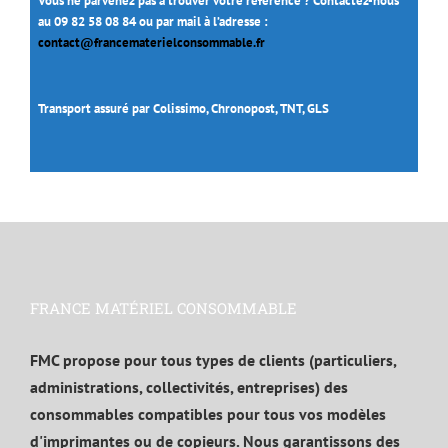
Vous ne parvenez pas à trouver votre référence ? Contactez-nous
au 09 82 58 08 84 ou par mail à l’adresse :
contact@francematerielconsommable.fr
Transport assuré par Colissimo, Chronopost, TNT, GLS
FRANCE MATÉRIEL CONSOMMABLE
FMC propose pour tous types de clients (particuliers,
administrations, collectivités, entreprises) des
consommables compatibles pour tous vos modèles
d'imprimantes ou de copieurs. Nous garantissons des