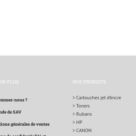
OIR PLUS
NOS PRODUITS
> Cartouches jet d’encre
ommes-nous ?
> Toners
de de SAV
> Rubans
> HP
ions générales de ventes
> CANON