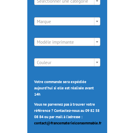
Sélectionner une catégorie

Marque

Modèle imprimante

Couleur
Votre commande sera expédiée
aujourd’hui si elle est réalisée avant
14h
Vous ne parvenez pas à trouver votre
référence ? Contactez-nous au 09 82 58
08 84 ou par mail à l’adresse :
contact@francematerielconsommable.fr