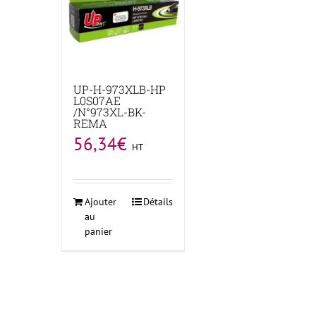
UP-H-973XLB-HP
L0S07AE
/N°973XL-BK-
REMA
56,34
€
HT
Ajouter
Détails
au
panier