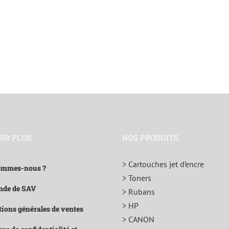
OIR PLUS
NOS PRODUITS
> Cartouches jet d’encre
ommes-nous ?
> Toners
de de SAV
> Rubans
> HP
ions générales de ventes
> CANON