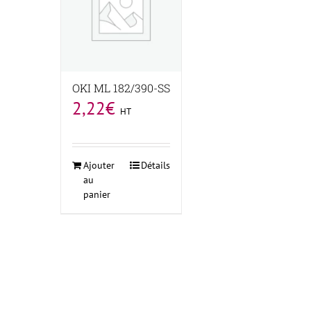
OKI ML 182/390-SS
2,22
€
HT
Ajouter
Détails
au
panier