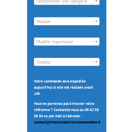
Sélectionner une catégorie

Marque

Modèle imprimante

Couleur
Votre commande sera expédiée
aujourd’hui si elle est réalisée avant
14h
Vous ne parvenez pas à trouver votre
référence ? Contactez-nous au 09 82 58
08 84 ou par mail à l’adresse :
contact@francematerielconsommable.fr