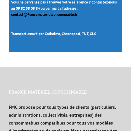
Vous ne parvenez pas à trouver votre référence ? Contactez-nous
au 09 82 58 08 84 ou par mail à l’adresse :
contact@francematerielconsommable.fr
Transport assuré par Colissimo, Chronopost, TNT, GLS
FRANCE MATÉRIEL CONSOMMABLE
FMC propose pour tous types de clients (particuliers,
administrations, collectivités, entreprises) des
consommables compatibles pour tous vos modèles
d'imprimantes ou de copieurs. Nous garantissons des