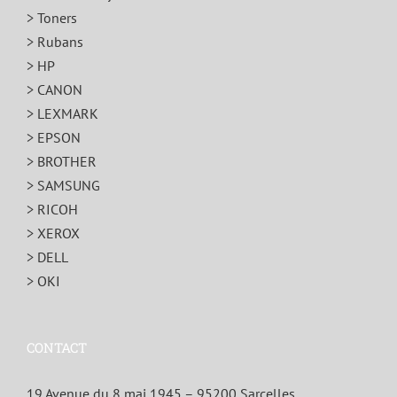
> Toners
> Rubans
> HP
> CANON
> LEXMARK
> EPSON
> BROTHER
> SAMSUNG
> RICOH
> XEROX
> DELL
> OKI
CONTACT
19 Avenue du 8 mai 1945 – 95200 Sarcelles