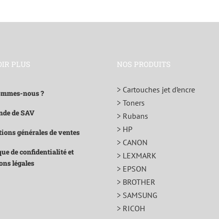
OIR PLUS
NOS PRODUITS
> Cartouches jet d’encre
ommes-nous ?
> Toners
de de SAV
> Rubans
> HP
ions générales de ventes
> CANON
que de confidentialité et
> LEXMARK
ons légales
> EPSON
> BROTHER
> SAMSUNG
> RICOH