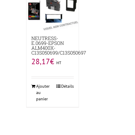
NEUTRESS-
E.0699-EPSON
ALM400X-
C13S050699/C13S050697
28,17
€
HT
Ajouter
Détails
au
panier