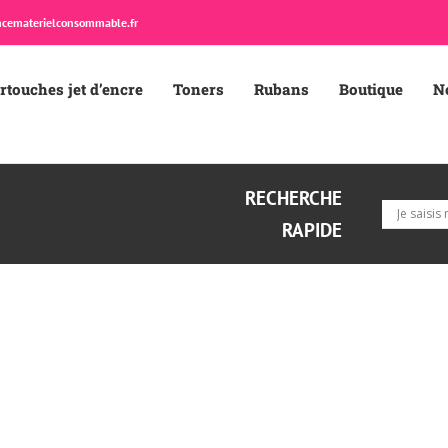
cematerielconsommable.fr
rtouches jet d’encre
Toners
Rubans
Boutique
N
RECHERCHE
RAPIDE