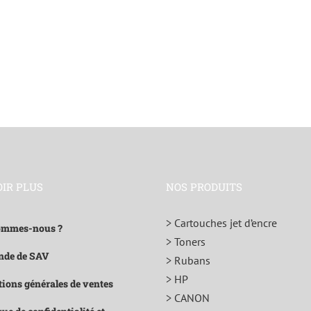
OIR PLUS
NOS PRODUITS
> Cartouches jet d’encre
ommes-nous ?
> Toners
de de SAV
> Rubans
> HP
ions générales de ventes
> CANON