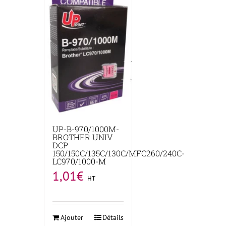
UP-B-970/1000M-
BROTHER UNIV
DCP
150/150C/135C/130C/MFC260/240C-
LC970/1000-M
1,01
€
HT
Ajouter
Détails