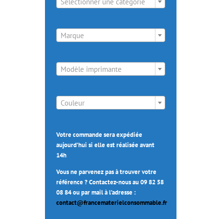
Sélectionner une catégorie

Marque

Modèle imprimante

Couleur
Votre commande sera expédiée
aujourd’hui si elle est réalisée avant
14h
Vous ne parvenez pas à trouver votre
référence ? Contactez-nous au 09 82 58
08 84 ou par mail à l’adresse :
contact@francematerielconsommable.fr