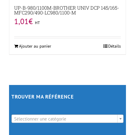
UP-B-980/1100M-BROTHER UNIV DCP 145/165-
MFC290/490-LC980/1100-M
1,01
€
HT
Ajouter au panier
Détails
TROUVER MA RÉFÉRENCE

Sélectionner une catégorie
