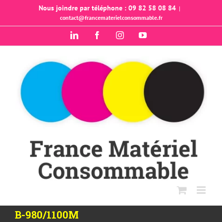
Passer
Nous joindre par téléphone : 09 82 58 08 84
|
contact@francematerielconsommable.fr
au
contenu
LinkedIn
Facebook
Instagram
YouTube
B-980/1100M