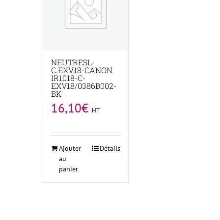
NEUTRESL-
C.EXV18-CANON
IR1018-C-
EXV18/0386B002-
BK
16,10
€
HT
Ajouter
Détails
au
panier