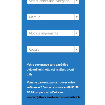
Sélectionner une catégorie

Marque

Modèle imprimante

Couleur
Votre commande sera expédiée
aujourd’hui si elle est réalisée avant
14h
Vous ne parvenez pas à trouver votre
référence ? Contactez-nous au 09 82 58
08 84 ou par mail à l’adresse :
contact@francematerielconsommable.fr