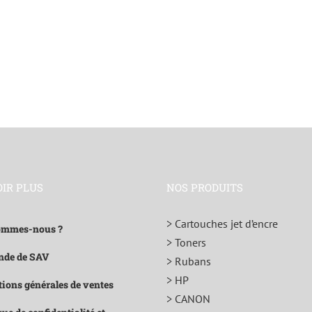
OIR PLUS
NOS PRODUITS
> Cartouches jet d’encre
ommes-nous ?
> Toners
de de SAV
> Rubans
> HP
ions générales de ventes
> CANON