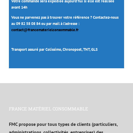
Votre commande sera expédiée aujourd’hui si elle est réalisée
avant 14h
Vous ne parvenez pas à trouver votre référence ? Contactez-nous
au 09 82 58 08 84 ou par mail à l’adresse :
contact@francematerielconsommable.fr
Transport assuré par Colissimo, Chronopost, TNT, GLS
FRANCE MATÉRIEL CONSOMMABLE
FMC propose pour tous types de clients (particuliers,
administrations, collectivités, entreprises) des