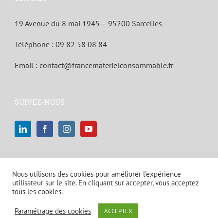
19 Avenue du 8 mai 1945 – 95200 Sarcelles
Téléphone :
09 82 58 08 84
Email :
contact@francematerielconsommable.fr
SUIVEZ-NOUS
Nous utilisons des cookies pour améliorer l'expérience
utilisateur sur le site. En cliquant sur accepter, vous acceptez
tous les cookies.
© Copyright 2021 | Tous droits réservés |
Mentions légales et politique
Paramétrage des cookies
ACCEPTER