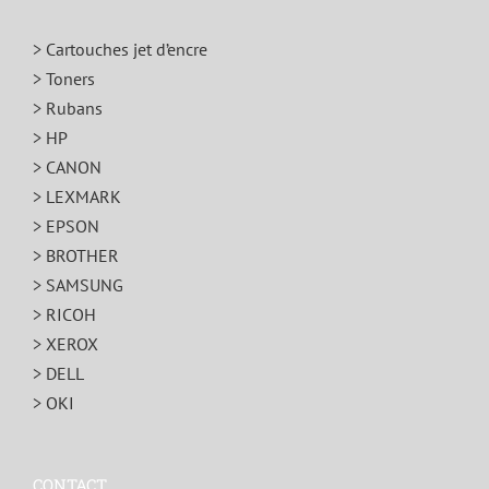
> Cartouches jet d’encre
> Toners
> Rubans
> HP
> CANON
> LEXMARK
> EPSON
> BROTHER
> SAMSUNG
> RICOH
> XEROX
> DELL
> OKI
CONTACT