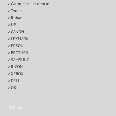
> Cartouches jet d’encre
> Toners
> Rubans
> HP
> CANON
> LEXMARK
> EPSON
> BROTHER
> SAMSUNG
> RICOH
> XEROX
> DELL
> OKI
CONTACT