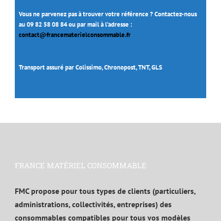
Vous ne parvenez pas à trouver votre référence ? Contactez-nous
au 09 82 58 08 84 ou par mail à l’adresse :
contact@francematerielconsommable.fr
Transport assuré par Colissimo, Chronopost, TNT, GLS
FRANCE MATÉRIEL CONSOMMABLE
FMC propose pour tous types de clients (particuliers,
administrations, collectivités, entreprises) des
consommables compatibles pour tous vos modèles