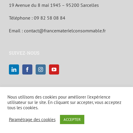
19 Avenue du 8 mai 1945 – 95200 Sarcelles
Téléphone :
09 82 58 08 84
Email :
contact@francematerielconsommable.fr
SUIVEZ-NOUS
Nous utilisons des cookies pour améliorer l'expérience
utilisateur sur le site. En cliquant sur accepter, vous acceptez
tous les cookies.
© Copyright 2021 | Tous droits réservés |
Mentions légales et politique
Paramétrage des cookies
ACCEPTER
de confidentialité