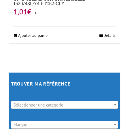
1520/480/740-T052-CL#
1,01
€
HT
Ajouter au panier
Détails
TROUVER MA RÉFÉRENCE

Sélectionner une catégorie

Marque