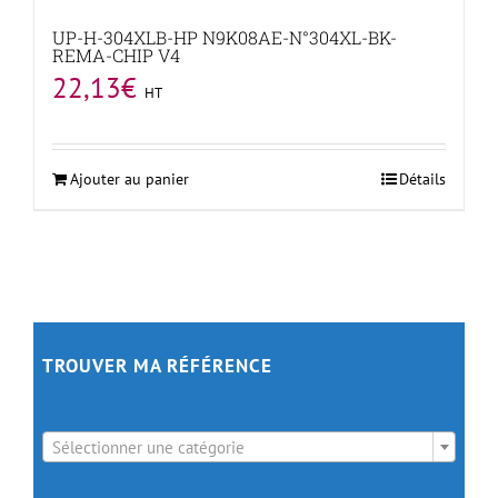
UP-H-304XLB-HP N9K08AE-N°304XL-BK-
REMA-CHIP V4
22,13
€
HT
Ajouter au panier
Détails
TROUVER MA RÉFÉRENCE

Sélectionner une catégorie