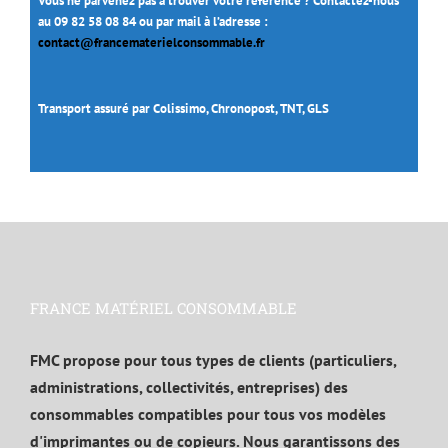
Vous ne parvenez pas à trouver votre référence ? Contactez-nous
au 09 82 58 08 84 ou par mail à l’adresse :
contact@francematerielconsommable.fr
Transport assuré par Colissimo, Chronopost, TNT, GLS
FRANCE MATÉRIEL CONSOMMABLE
FMC propose pour tous types de clients (particuliers,
administrations, collectivités, entreprises) des
consommables compatibles pour tous vos modèles
d'imprimantes ou de copieurs. Nous garantissons des