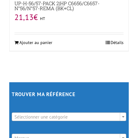
UP-H-56/57-PACK 2|HP C6656/C6657-
N°56/N°57-REMA (BK+CL)
21,13
€
HT
Ajouter au panier
Détails
TROUVER MA RÉFÉRENCE

Sélectionner une catégorie
