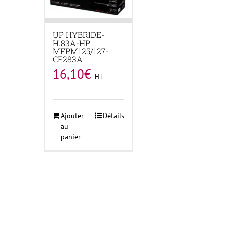
UP HYBRIDE-
H.83A-HP
MFPM125/127-
CF283A
16,10
€
HT
Ajouter
Détails
au
panier