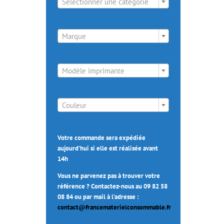
Sélectionner une catégorie

Marque

Modèle imprimante

Couleur
Votre commande sera expédiée
aujourd’hui si elle est réalisée avant
14h
Vous ne parvenez pas à trouver votre
référence ? Contactez-nous au 09 82 58
08 84 ou par mail à l’adresse :
contact@francematerielconsommable.fr