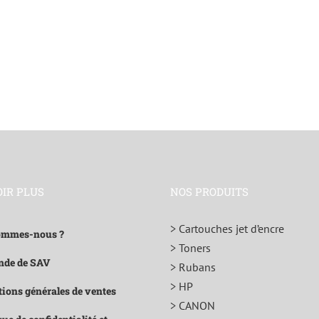
OIR PLUS
NOS PRODUITS
> Cartouches jet d’encre
ommes-nous ?
> Toners
de de SAV
> Rubans
> HP
ions générales de ventes
> CANON