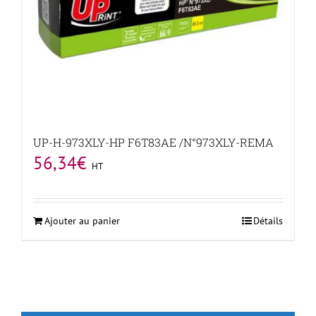
UP-H-973XLY-HP F6T83AE /N°973XLY-REMA
56,34
€
HT
Ajouter au panier
Détails