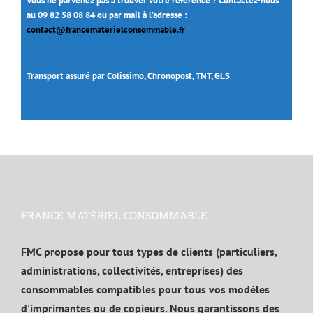
Vous ne parvenez pas à trouver votre référence ? Contactez-nous
au 09 82 58 08 84 ou par mail à l’adresse :
contact@francematerielconsommable.fr
Transport assuré par Colissimo, Chronopost, TNT, GLS
FRANCE MATÉRIEL CONSOMMABLE
FMC propose pour tous types de clients (particuliers,
administrations, collectivités, entreprises) des
consommables compatibles pour tous vos modèles
d'imprimantes ou de copieurs. Nous garantissons des