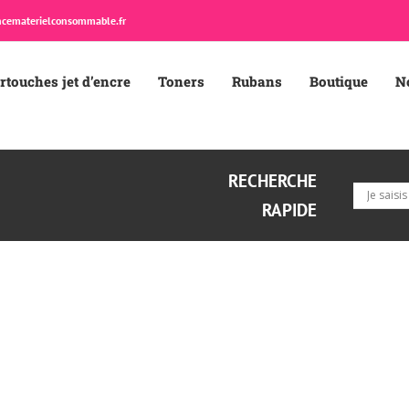
cematerielconsommable.fr
rtouches jet d’encre
Toners
Rubans
Boutique
N
RECHERCHE
RAPIDE