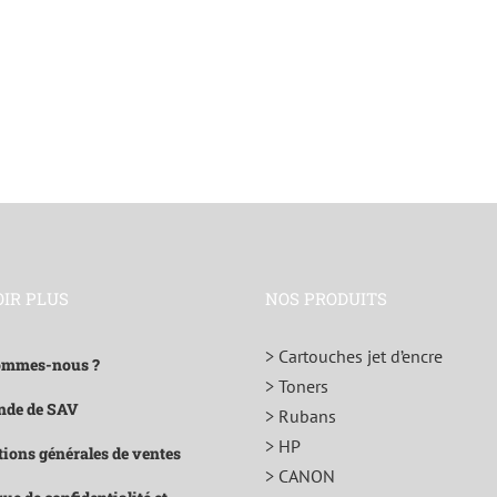
OIR PLUS
NOS PRODUITS
> Cartouches jet d’encre
ommes-nous ?
> Toners
de de SAV
> Rubans
> HP
ions générales de ventes
> CANON