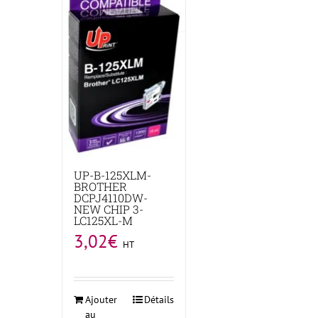
UP-B-125XLM-
BROTHER
DCPJ4110DW-
NEW CHIP 3-
LC125XL-M
3,02
€
HT
Ajouter
Détails
au