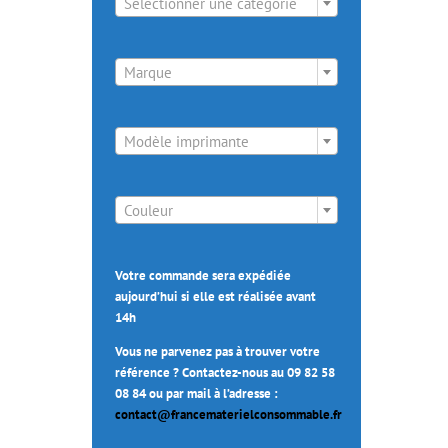
Sélectionner une catégorie

Marque

Modèle imprimante

Couleur
Votre commande sera expédiée
aujourd’hui si elle est réalisée avant
14h
Vous ne parvenez pas à trouver votre
référence ? Contactez-nous au 09 82 58
08 84 ou par mail à l’adresse :
contact@francematerielconsommable.fr