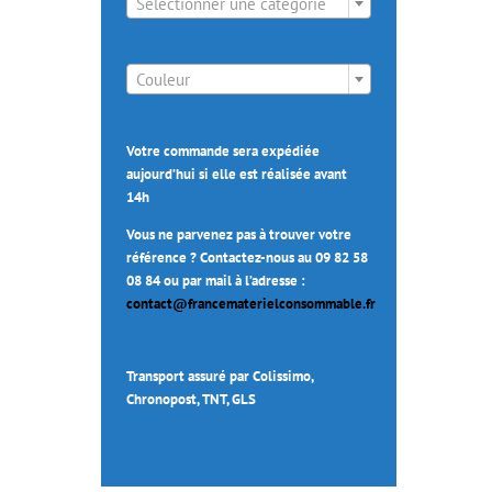
Sélectionner une catégorie

Couleur
Votre commande sera expédiée
aujourd’hui si elle est réalisée avant
14h
Vous ne parvenez pas à trouver votre
référence ? Contactez-nous au 09 82 58
08 84 ou par mail à l’adresse :
contact@francematerielconsommable.fr
Transport assuré par Colissimo,
Chronopost, TNT, GLS