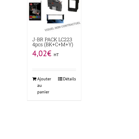
J-BR PACK LC223
4pcs (BK+C+M+Y)
4,02
€
HT
Ajouter
Détails
au
panier