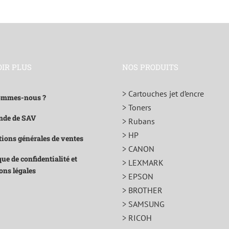
OIR PLUS
NOS PRODUITS
> Cartouches jet d’encre
ommes-nous ?
> Toners
de de SAV
> Rubans
> HP
ions générales de ventes
> CANON
que de confidentialité et
> LEXMARK
ons légales
> EPSON
> BROTHER
> SAMSUNG
> RICOH