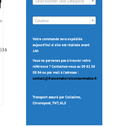
Sélectionner une catégorie

Couleur
Votre commande sera expédiée
aujourd’hui si elle est réalisée avant
634
14h
Vous ne parvenez pas à trouver votre
référence ? Contactez-nous au 09 82 58
08 84 ou par mail à l’adresse :
contact@francematerielconsommable.fr
Transport assuré par Colissimo,
Chronopost, TNT, GLS