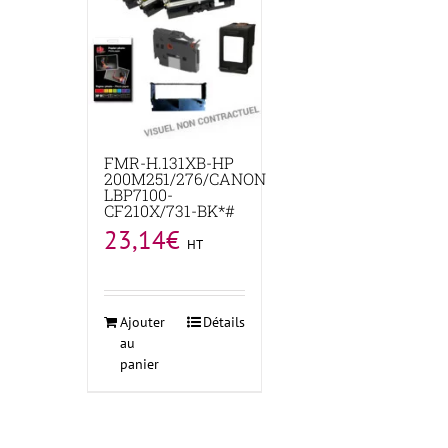
FMR-H.131XB-HP
200M251/276/CANON
LBP7100-
CF210X/731-BK*#
23,14
€
HT
Ajouter
Détails
au
panier