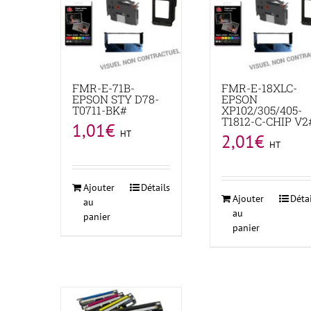
FMR-E-71B-
FMR-E-18XLC-
EPSON STY D78-
EPSON
T0711-BK#
XP102/305/405-
T1812-C-CHIP V2
1,01
€
HT
2,01
€
HT
Ajouter
Détails
Ajouter
Déta
au
au
panier
panier