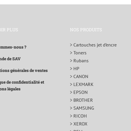
OIR PLUS
NOS PRODUITS
> Cartouches jet d’encre
ommes-nous ?
> Toners
de de SAV
> Rubans
> HP
ions générales de ventes
> CANON
que de confidentialité et
> LEXMARK
ons légales
> EPSON
> BROTHER
> SAMSUNG
> RICOH
> XEROX