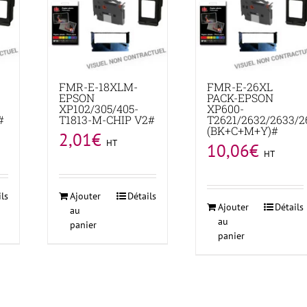
FMR-E-18XLM-
FMR-E-26XL
EPSON
PACK-EPSON
XP102/305/405-
XP600-
#
T1813-M-CHIP V2#
T2621/2632/2633/2
(BK+C+M+Y)#
2,01
€
HT
10,06
€
HT
ils
Ajouter
Détails
Ajouter
Détails
au
au
panier
panier