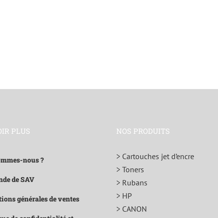
OIR PLUS
NOS PRODUITS
> Cartouches jet d’encre
ommes-nous ?
> Toners
de de SAV
> Rubans
> HP
ions générales de ventes
> CANON