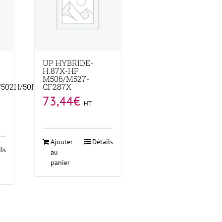
UP HYBRIDE-
H.87X-HP
M506/M527-
502H/50F2H00-
CF287X
73,44
€
HT
Ajouter
Détails
ils
au
panier