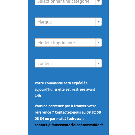
Sélectionner une catégorie

Marque

Modèle imprimante

Couleur
Votre commande sera expédiée
aujourd’hui si elle est réalisée avant
14h
Vous ne parvenez pas à trouver votre
référence ? Contactez-nous au 09 82 58
08 84 ou par mail à l’adresse :
contact@francematerielconsommable.fr