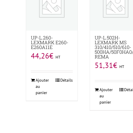
UP-L.260-
UP-L.502H-
LEXMARK E260-
LEXMARK MS
E260A11E
310/410/510/610-
500HA/50F0HA0/
44,26
€
REMA
HT
51,31
€
HT
Ajouter
Détails
au
Ajouter
Déta
panier
au
panier