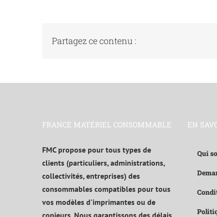
recyclage
de
vos
consommab
Partagez ce contenu :
FRANCE MATÉRIEL CONSOMMABLE
EN SAV
FMC propose pour tous types de
Qui s
clients (particuliers, administrations,
Deman
collectivités, entreprises) des
consommables compatibles pour tous
Condit
vos modèles d'imprimantes ou de
Politi
copieurs. Nous garantissons des délais