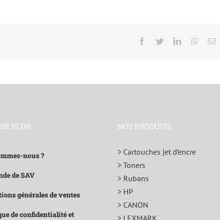
les
Facebook
Twitter
LinkedIn
Whats
E
OIR PLUS
NOS PRODUITS
> Cartouches jet d’encre
ommes-nous ?
> Toners
de de SAV
> Rubans
> HP
ions générales de ventes
> CANON
que de confidentialité et
> LEXMARK