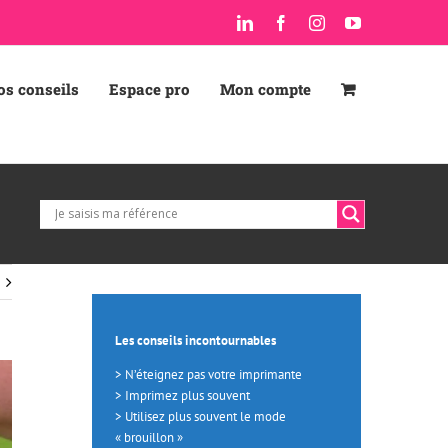
LinkedIn
Facebook
Instagram
YouTube
os conseils
Espace pro
Mon compte
E
E
Les conseils incontournables
> N’éteignez pas votre imprimante
> Imprimez plus souvent
> Utilisez plus souvent le mode
« brouillon »