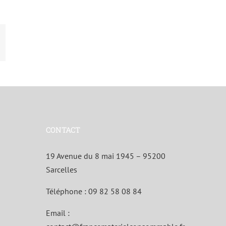
App
mail
CONTACT
19 Avenue du 8 mai 1945 – 95200
Sarcelles
Téléphone :
09 82 58 08 84
Email :