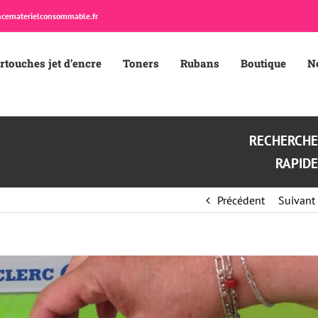
cematerielconsommable.fr
rtouches jet d’encre
Toners
Rubans
Boutique
N
RECHERCH
RAPID
Précédent
Suivant