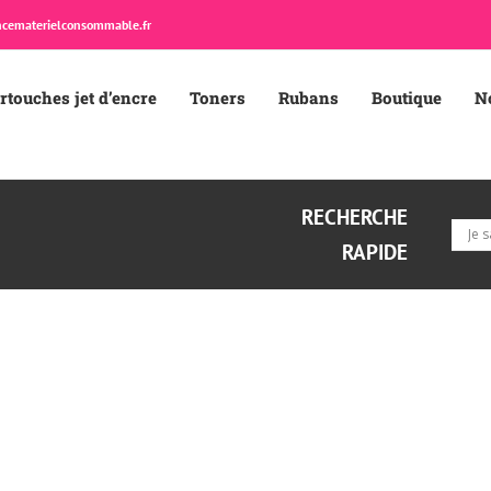
cematerielconsommable.fr
rtouches jet d’encre
Toners
Rubans
Boutique
N
RECHERCHE
RAPIDE