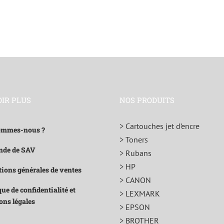
OIR PLUS
NOS PRODUITS
> Cartouches jet d’encre
ommes-nous ?
> Toners
de de SAV
> Rubans
> HP
ions générales de ventes
> CANON
que de confidentialité et
> LEXMARK
ons légales
> EPSON
> BROTHER