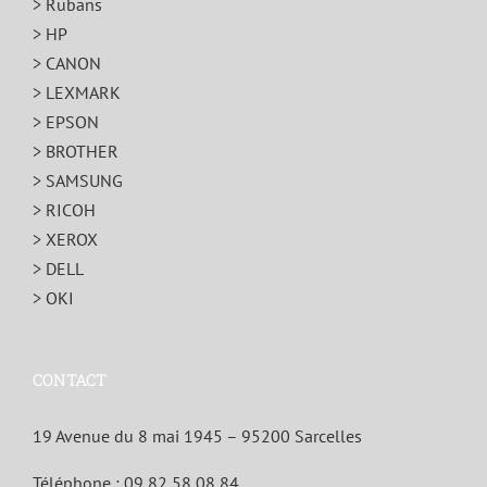
> Rubans
> HP
> CANON
> LEXMARK
> EPSON
> BROTHER
> SAMSUNG
> RICOH
> XEROX
> DELL
> OKI
CONTACT
19 Avenue du 8 mai 1945 – 95200 Sarcelles
Téléphone :
09 82 58 08 84