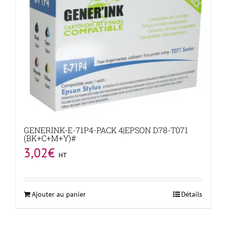
GENERINK-E-71P4-PACK 4|EPSON D78-T071
(BK+C+M+Y)#
3,02
€
HT
Ajouter au panier
Détails