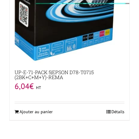
UP-E-71-PACK 5|EPSON D78-T0715
(2BK+C+M+Y)-REMA
6,04
€
HT
Ajouter au panier
Détails