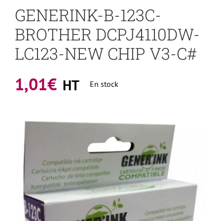
GENERINK-B-123C-
BROTHER DCPJ4110DW-
LC123-NEW CHIP V3-C#
1,01
€
HT
En stock