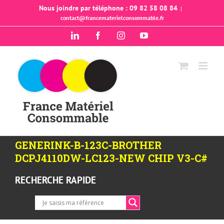
Passer
Nous joindre par téléphone : 09 82 58 08 84
|
contact@francematerielconsommable.fr
au
contenu
LinkedIn
Facebook
Instagram
YouTube
GENERINK-B-123C-BROTHER
DCPJ4110DW-LC123-NEW CHIP V3-C#
RECHERCHE RAPIDE