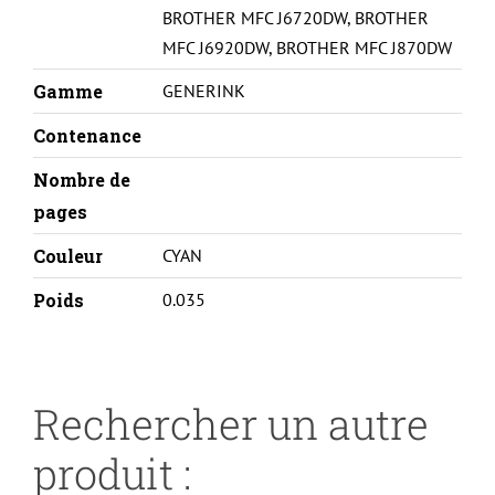
BROTHER MFC J6720DW
,
BROTHER
MFC J6920DW
,
BROTHER MFC J870DW
Gamme
GENERINK
Contenance
Nombre de
pages
Couleur
CYAN
Poids
0.035
Rechercher un autre
produit :