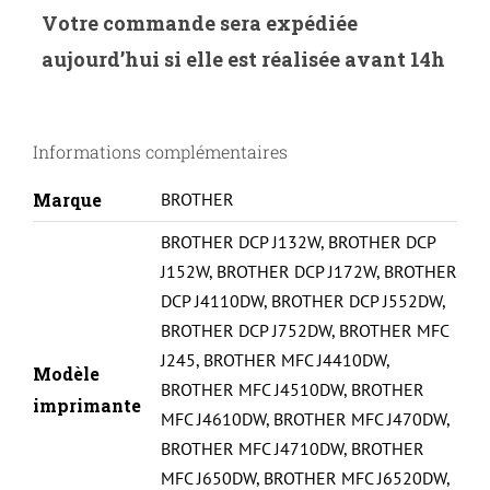
GENERINK-
Votre commande sera expédiée
B-
aujourd’hui si elle est réalisée avant 14h
123C-
BROTHER
DCPJ4110DW-
Informations complémentaires
LC123-
NEW
Marque
BROTHER
CHIP
BROTHER DCP J132W
,
BROTHER DCP
V3-
J152W
,
BROTHER DCP J172W
,
BROTHER
C#
DCP J4110DW
,
BROTHER DCP J552DW
,
BROTHER DCP J752DW
,
BROTHER MFC
J245
,
BROTHER MFC J4410DW
,
Modèle
BROTHER MFC J4510DW
,
BROTHER
imprimante
MFC J4610DW
,
BROTHER MFC J470DW
,
BROTHER MFC J4710DW
,
BROTHER
MFC J650DW
,
BROTHER MFC J6520DW
,