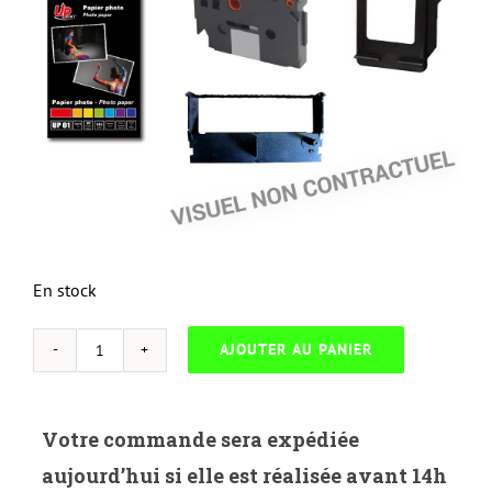
En stock
AJOUTER AU PANIER
quantité
de
J-
Votre commande sera expédiée
HP
aujourd’hui si elle est réalisée avant 14h
C6656