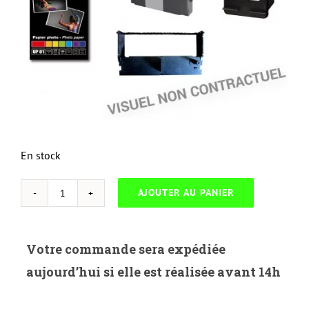
En stock
AJOUTER AU PANIER
quantité
de
NEUTRE
Votre commande sera expédiée
H.259A
aujourd’hui si elle est réalisée avant 14h
MONO
TONER