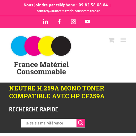
Passer
Nous joindre par téléphone : 09 82 58 08 84
|
contact@francematerielconsommable.fr
au
contenu
LinkedIn
Facebook
Instagram
YouTube
NEUTRE H.259A MONO TONER
COMPATIBLE AVEC HP CF259A
RECHERCHE RAPIDE