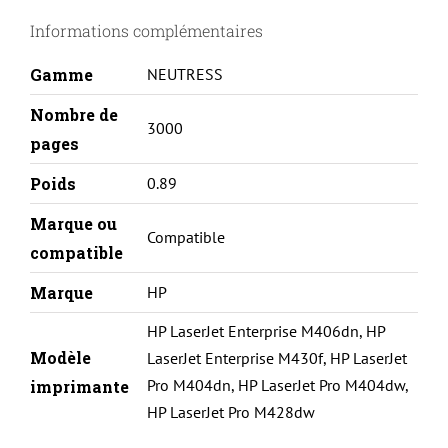
COMPATIBLE
Informations complémentaires
AVEC
HP
Gamme
NEUTRESS
CF259A
Nombre de
3000
pages
Poids
0.89
Marque ou
Compatible
compatible
Marque
HP
HP LaserJet Enterprise M406dn
,
HP
Modèle
LaserJet Enterprise M430f
,
HP LaserJet
Pro M404dn
,
HP LaserJet Pro M404dw
,
imprimante
HP LaserJet Pro M428dw