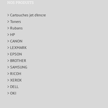
NOS PRODUITS
> Cartouches jet d’encre
> Toners
> Rubans
> HP
> CANON
> LEXMARK
> EPSON
> BROTHER
> SAMSUNG
> RICOH
> XEROX
> DELL
> OKI