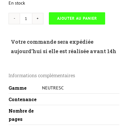
En stock
AJOUTER AU PANIER
quantité
de
NEUTRESC-
Votre commande sera expédiée
B.135Y-
aujourd’hui si elle est réalisée avant 14h
BROTHERHL4040-
TN135-
Y-
Informations complémentaires
REMA
Gamme
NEUTRESC
Contenance
Nombre de
pages