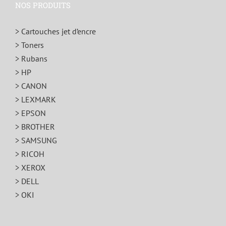
NOS PRODUITS
> Cartouches jet d’encre
> Toners
> Rubans
> HP
> CANON
> LEXMARK
> EPSON
> BROTHER
> SAMSUNG
> RICOH
> XEROX
> DELL
> OKI