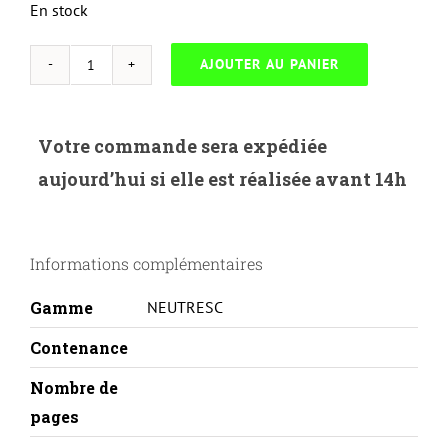
En stock
AJOUTER AU PANIER
quantité
de
NEUTRESC-
Votre commande sera expédiée
C.040Y-
aujourd’hui si elle est réalisée avant 14h
CANON
CARTRIDGE
040Y-
Informations complémentaires
Y
Gamme
NEUTRESC
Contenance
Nombre de
pages