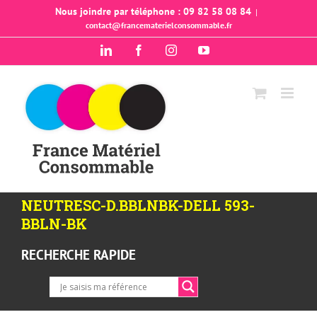
Passer
Nous joindre par téléphone : 09 82 58 08 84
|
contact@francematerielconsommable.fr
au
contenu
LinkedIn
Facebook
Instagram
YouTube
NEUTRESC-D.BBLNBK-DELL 593-
BBLN-BK
RECHERCHE RAPIDE