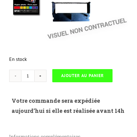
En stock
AJOUTER AU PANIER
quantité
de
NEUTRESC-
Votre commande sera expédiée
D.BBLNBK-
aujourd’hui si elle est réalisée avant 14h
DELL
593-
BBLN-
Informations complémentaires