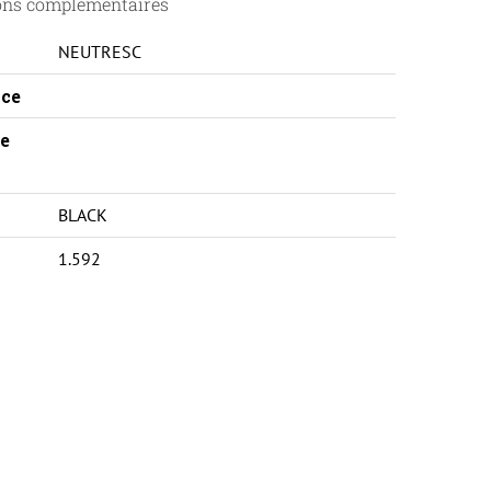
ons complémentaires
NEUTRESC
ce
e
BLACK
1.592