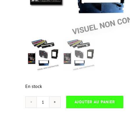
En stock
AJOUTER AU PANIER
quantité
de
NEUTRESC-
H.309AB-