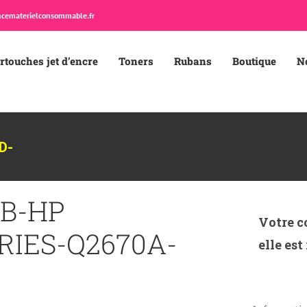
cematerielconsommable.fr
rtouches jet d’encre
Toners
Rubans
Boutique
N
D-
B-HP
Votre c
ERIES-Q2670A-
elle est