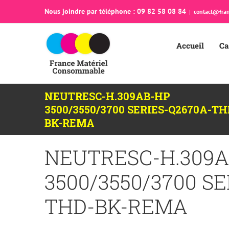
Passer
Nous joindre par téléphone : 09 82 58 08 84
|
contact@fran
au
contenu
Accueil
Ca
NEUTRESC-H.309AB-HP
3500/3550/3700 SERIES-Q2670A-TH
BK-REMA
NEUTRESC-H.309A
3500/3550/3700 S
THD-BK-REMA