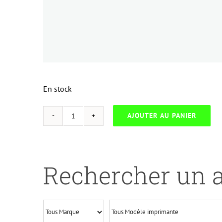
En stock
AJOUTER AU PANIER
quantité
de
NEUTRESC
H.501AB-
Rechercher un a
HP
3600/3800
SERIES/CANON
LBP5300-