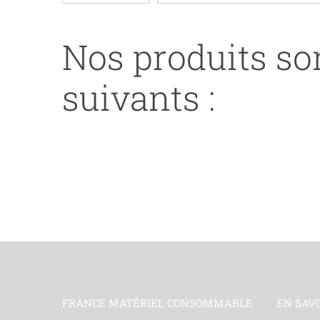
Q6470A/EP711/EP717-
BK
Nos produits son
suivants :
FRANCE MATÉRIEL CONSOMMABLE
EN SAV