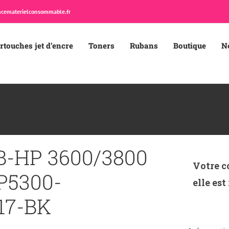
cematerielconsommable.fr
rtouches jet d’encre
Toners
Rubans
Boutique
N
-HP 3600/3800
Votre c
P5300-
elle est
17-BK