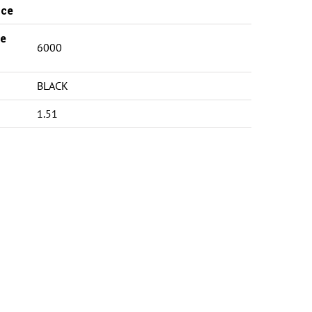
ce
e
6000
BLACK
1.51