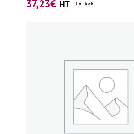
37,23
€
HT
En stock