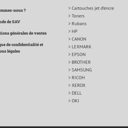
> Cartouches jet d’encre
ommes-nous ?
> Toners
de de SAV
> Rubans
> HP
ions générales de ventes
> CANON
que de confidentialité et
> LEXMARK
ons légales
> EPSON
> BROTHER
> SAMSUNG
> RICOH
> XEROX
> DELL
> OKI