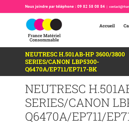
Passer
Nous joindre par téléphone : 09 82 58 08 84
|
contact@fran
au
contenu
Accueil
Ca
NEUTRESC H.501AB-HP 3600/3800
SERIES/CANON LBP5300-
Q6470A/EP711/EP717-BK
NEUTRESC H.501AB
SERIES/CANON LB
Q6470A/EP711/EP7