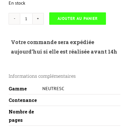
En stock
AJOUTER AU PANIER
quantité
de
NEUTRESC-
Votre commande sera expédiée
H.648AC-
aujourd’hui si elle est réalisée avant 14h
HP
P4525-
CE261A-
Informations complémentaires
THD-
C-
Gamme
NEUTRESC
REMA
Contenance
Nombre de
pages