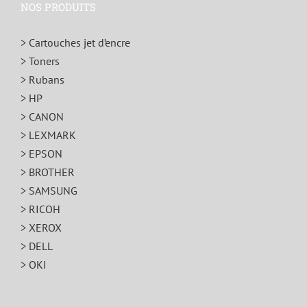
NOS PRODUITS
> Cartouches jet d’encre
> Toners
> Rubans
> HP
> CANON
> LEXMARK
> EPSON
> BROTHER
> SAMSUNG
> RICOH
> XEROX
> DELL
> OKI