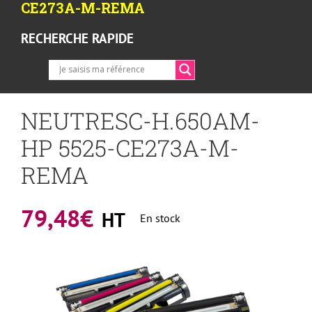
CE273A-M-REMA
RECHERCHE RAPIDE
NEUTRESC-H.650AM-
HP 5525-CE273A-M-
REMA
79,48
€
HT
En stock