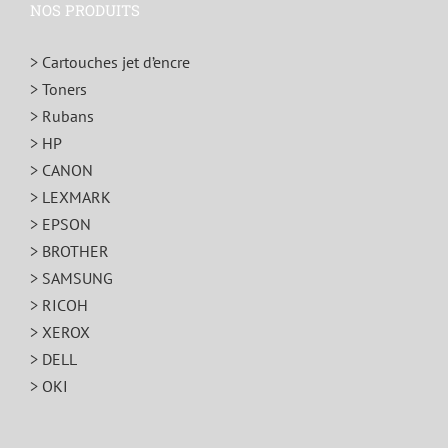
NOS PRODUITS
> Cartouches jet d’encre
> Toners
> Rubans
> HP
> CANON
> LEXMARK
> EPSON
> BROTHER
> SAMSUNG
> RICOH
> XEROX
> DELL
> OKI