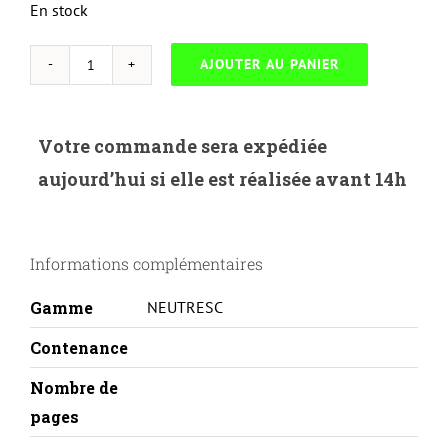
En stock
AJOUTER AU PANIER
quantité
de
NEUTRESC-
Votre commande sera expédiée
H.650AM-
aujourd’hui si elle est réalisée avant 14h
HP
5525-
CE273A-
Informations complémentaires
M-
REMA
Gamme
NEUTRESC
Contenance
Nombre de
pages