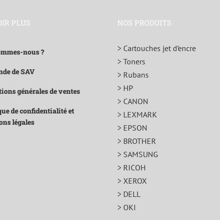
OIR PLUS
NOS PRODUITS
> Cartouches jet d’encre
ommes-nous ?
> Toners
de de SAV
> Rubans
> HP
ions générales de ventes
> CANON
que de confidentialité et
> LEXMARK
ons légales
> EPSON
> BROTHER
> SAMSUNG
> RICOH
> XEROX
> DELL
> OKI