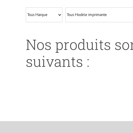
M651-
CF333A-
WITH
CHIP-
M-
Nos produits son
REMA
suivants :