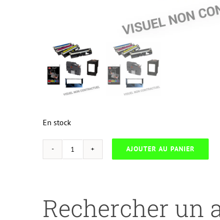
En stock
AJOUTER AU PANIER
quantité
de
NEUTRESC-
H.654AM-
Rechercher un a
HP