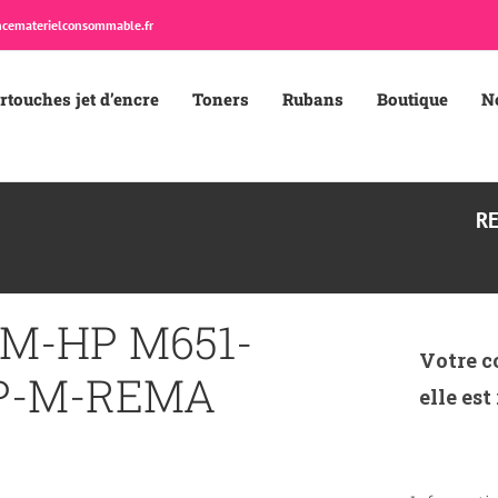
cematerielconsommable.fr
rtouches jet d’encre
Toners
Rubans
Boutique
N
R
M-HP M651-
Votre c
IP-M-REMA
elle est