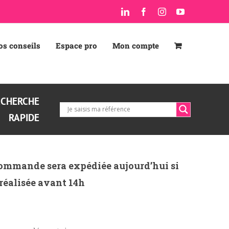
LinkedIn
Facebook
Instagram
YouTube
os conseils
Espace pro
Mon compte
ECHERCHE
RAPIDE
ommande sera expédiée aujourd’hui si
 réalisée avant 14h