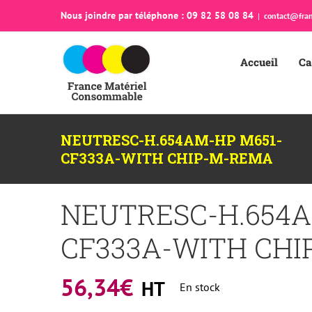
Passer
Nous joindre par téléphone : 09 82 58 08 84
|
contact@fran
au
contenu
Accueil
Ca
NEUTRESC-H.654AM-HP M651-
CF333A-WITH CHIP-M-REMA
NEUTRESC-H.654A
CF333A-WITH CH
56,34
€
HT
En stock