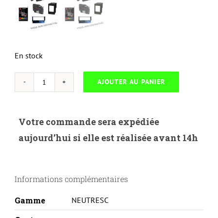
En stock
AJOUTER AU PANIER
quantité
de
NEUTRESC-
Votre commande sera expédiée
H.655AC-
aujourd’hui si elle est réalisée avant 14h
HP
COLOR
LASERJET
Informations complémentaires
ENTERPRISE
M652/M653/MFP
Gamme
NEUTRESC
M681