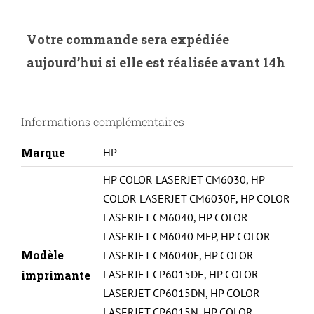
de
NEUTRESC-
Votre commande sera expédiée
H.824AB-
aujourd’hui si elle est réalisée avant 14h
HP
Color
LaserJet
Informations complémentaires
CP6015-
CB380A/CB390A-
Marque
HP
BK
HP COLOR LASERJET CM6030
,
HP
COLOR LASERJET CM6030F
,
HP COLOR
LASERJET CM6040
,
HP COLOR
LASERJET CM6040 MFP
,
HP COLOR
Modèle
LASERJET CM6040F
,
HP COLOR
LASERJET CP6015DE
,
HP COLOR
imprimante
LASERJET CP6015DN
,
HP COLOR
LASERJET CP6015N
,
HP COLOR