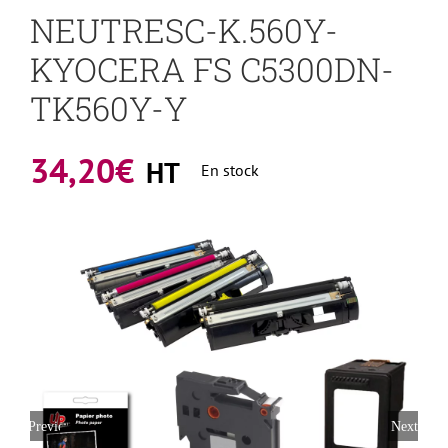
NEUTRESC-K.560Y-
KYOCERA FS C5300DN-
TK560Y-Y
34,20
€
HT
En stock
Previous
Next