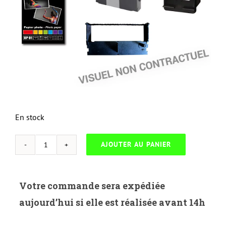
En stock
AJOUTER AU PANIER
quantité
de
NEUTRESC-
Votre commande sera expédiée
K.560Y-
aujourd’hui si elle est réalisée avant 14h
KYOCERA
FS