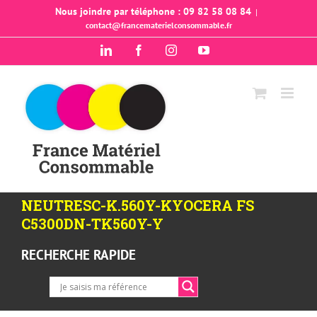
Passer
Nous joindre par téléphone : 09 82 58 08 84
|
contact@francematerielconsommable.fr
au
contenu
LinkedIn
Facebook
Instagram
YouTube
NEUTRESC-K.560Y-KYOCERA FS
C5300DN-TK560Y-Y
RECHERCHE RAPIDE