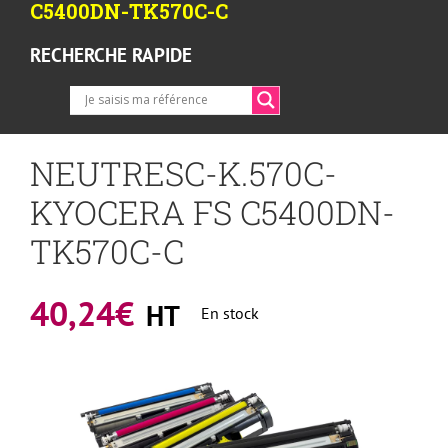
C5400DN-TK570C-C
RECHERCHE RAPIDE
NEUTRESC-K.570C-
KYOCERA FS C5400DN-
TK570C-C
40,24
€
HT
En stock