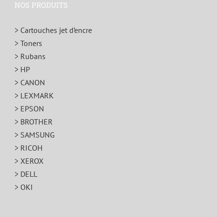
NOS PRODUITS
> Cartouches jet d’encre
> Toners
> Rubans
> HP
> CANON
> LEXMARK
> EPSON
> BROTHER
> SAMSUNG
> RICOH
> XEROX
> DELL
> OKI