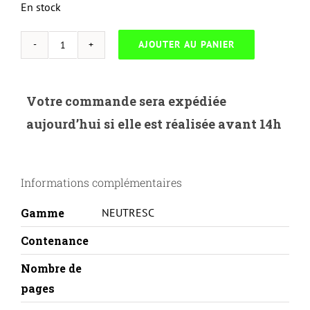
En stock
AJOUTER AU PANIER
quantité
de
NEUTRESC-
Votre commande sera expédiée
K.570C-
aujourd’hui si elle est réalisée avant 14h
KYOCERA
FS
C5400DN-
Informations complémentaires
TK570C-
C
Gamme
NEUTRESC
Contenance
Nombre de
pages