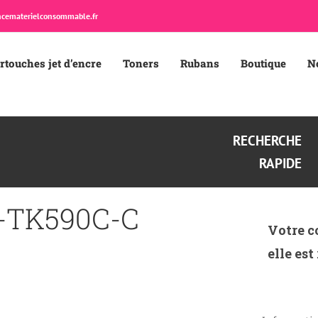
cematerielconsommable.fr
rtouches jet d’encre
Toners
Rubans
Boutique
N
RECHERCHE
RAPIDE
-TK590C-C
Votre c
elle est