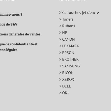
> Cartouches jet d’encre
ommes-nous ?
> Toners
de de SAV
> Rubans
> HP
ions générales de ventes
> CANON
que de confidentialité et
> LEXMARK
ons légales
> EPSON
> BROTHER
> SAMSUNG
> RICOH
> XEROX
> DELL
> OKI