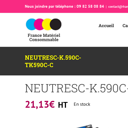
Passer
Nous joindre par téléphone : 09 82 58 08 84
|
contact@fran
au
contenu
Accueil
Ca
NEUTRESC-K.590C-
TK590C-C
NEUTRESC-K.590C
21,13
€
HT
En stock