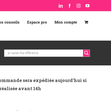
LinkedIn
Facebook
Instagram
YouTube
os conseils
Espace pro
Mon compte
ommande sera expédiée aujourd’hui si
 réalisée avant 14h