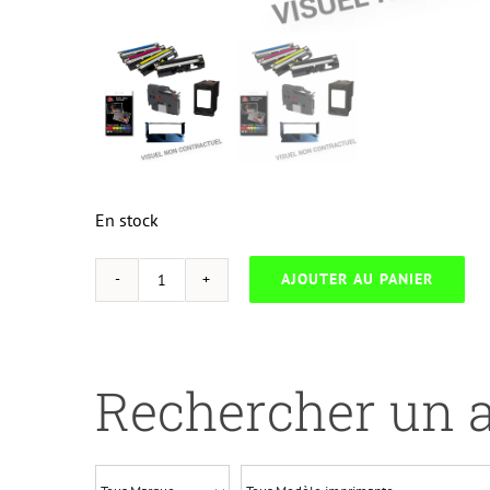
En stock
AJOUTER AU PANIER
quantité
de
NEUTRESC-
K.590C-
Rechercher un a
TK590C-
C