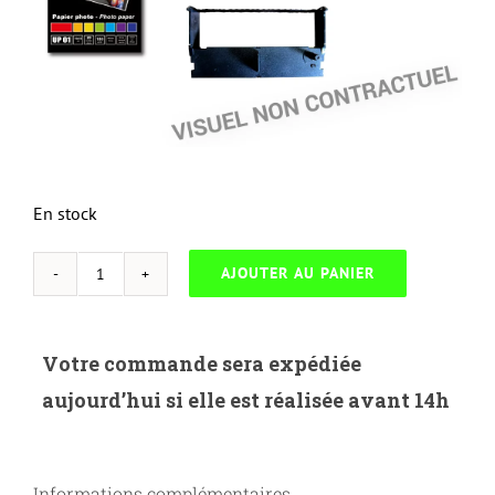
En stock
AJOUTER AU PANIER
quantité
de
NEUTRESC-
Votre commande sera expédiée
KY.TK5215Y-
aujourd’hui si elle est réalisée avant 14h
KYOCERA
TK-
5215Y
Informations complémentaires