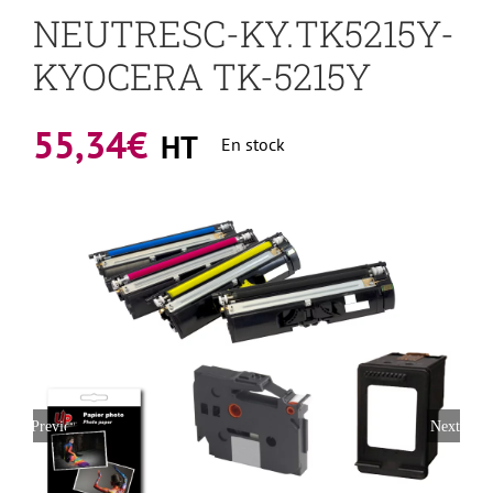
NEUTRESC-KY.TK5215Y-
KYOCERA TK-5215Y
55,34
€
HT
En stock
Previous
Next