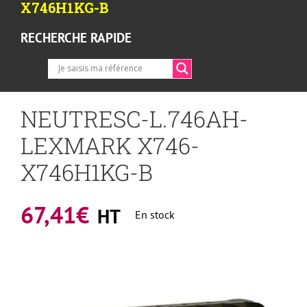
X746H1KG-B
RECHERCHE RAPIDE
NEUTRESC-L.746AH-
LEXMARK X746-
X746H1KG-B
67,41
€
HT
En stock