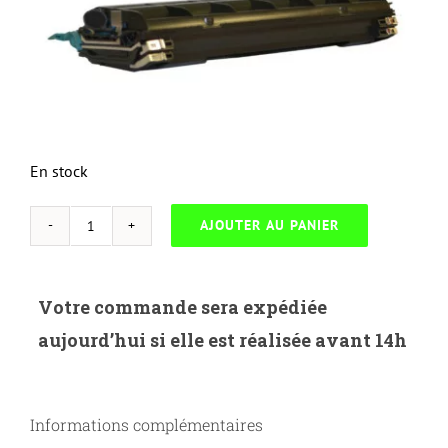
En stock
AJOUTER AU PANIER
quantité
de
NEUTRESC-
Votre commande sera expédiée
L.746AH-
aujourd’hui si elle est réalisée avant 14h
LEXMARK
X746-
X746H1KG-
Informations complémentaires
B